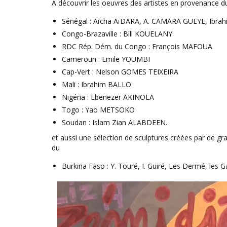
A découvrir les oeuvres des artistes en provenance du
Sénégal : Aïcha AïDARA, A. CAMARA GUEYE, Ibra
Congo-Brazaville : Bill KOUELANY
RDC Rép. Dém. du Congo : François MAFOUA
Cameroun : Emile YOUMBI
Cap-Vert : Nelson GOMES TEIXEIRA
Mali : Ibrahim BALLO
Nigéria : Ebenezer AKINOLA
Togo : Yao METSOKO
Soudan : Islam Zian ALABDEEN.
et aussi une sélection de sculptures créées par de gr
du
Burkina Faso : Y. Touré, I. Guiré, Les Dermé, les