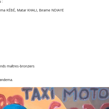
 :
hima KÉBÉ, Matar KHALI, Birame NDIAYE
ands maîtres-bronziers
 Gandema.