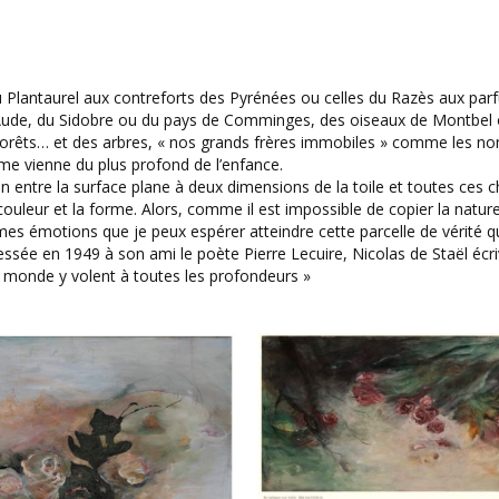
du Plantaurel aux contreforts des Pyrénées ou celles du Razès aux pa
le Aude, du Sidobre ou du pays de Comminges, des oiseaux de Montbel
s forêts… et des arbres, « nos grands frères immobiles » comme les n
me vienne du plus profond de l’enfance.
ion entre la surface plane à deux dimensions de la toile et toutes ces 
ouleur et la forme. Alors, comme il est impossible de copier la nature
s émotions que je peux espérer atteindre cette parcelle de vérité q
ssée en 1949 à son ami le poète Pierre Lecuire, Nicolas de Staël écriv
u monde y volent à toutes les profondeurs »