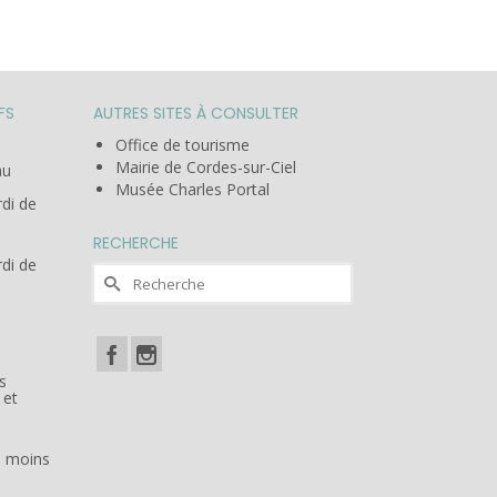
FS
AUTRES SITES À CONSULTER
Office de tourisme
Mairie de Cordes-sur-Ciel
au
Musée Charles Portal
rdi de
RECHERCHE
rdi de
Rechercher :
s
 et
es moins