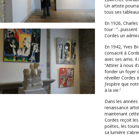
Un artiste pourrai
tous ses tableaux 
En 1926, Charles
tour : “...puissent
Cordes un admirab
En 1942, Yves Bray
consacré à Cordes
avec ses amis. Il
“Attirer à nous d
fonder un foyer 
réveiller Cordes 
J’espère que notre
à la vie.”
Dans les années 
renaissance arti
maintenant cette 
Cordes reçoit les
poètes, les touri
sa lumière s’abre