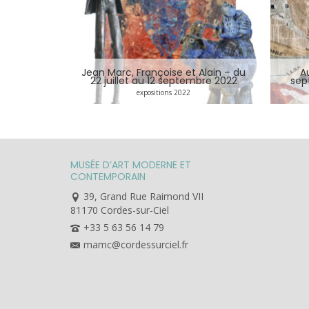
Jean Marc, Françoise et Alain – du
A
22 juillet au 12 septembre 2022
sep
expositions 2022
MUSÉE D’ART MODERNE ET
CONTEMPORAIN
39, Grand Rue Raimond VII
81170 Cordes-sur-Ciel
+33 5 63 56 14 79
mamc@cordessurciel.fr