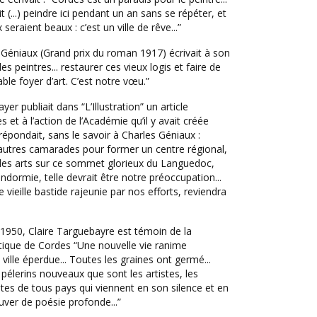
t (...) peindre ici pendant un an sans se répéter, et
seraient beaux : c’est un ville de rêve...”
 Géniaux (Grand prix du roman 1917) écrivait à son
 les peintres... restaurer ces vieux logis et faire de
le foyer d’art. C’est notre vœu.”
er publiait dans “L’Illustration” un article
 et à l’action de l’Académie qu’il y avait créée
 répondait, sans le savoir à Charles Géniaux :
’autres camarades pour former un centre régional,
des arts sur ce sommet glorieux du Languedoc,
endormie, telle devrait être notre préoccupation...
 vieille bastide rajeunie par nos efforts, reviendra
1950, Claire Targuebayre est témoin de la
stique de Cordes “Une nouvelle vie ranime
ville éperdue... Toutes les graines ont germé...
 pélerins nouveaux que sont les artistes, les
stes de tous pays qui viennent en son silence et en
uver de poésie profonde...”