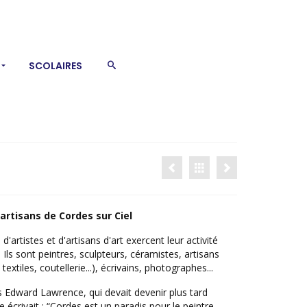
SCOLAIRES
 artisans de Cordes sur Ciel
'artistes et d'artisans d'art exercent leur activité
 Ils sont peintres, sculpteurs, céramistes, artisans
, textiles, coutellerie...), écrivains, photographes...
Edward Lawrence, qui devait devenir plus tard
écrivait : “Cordes est un paradis pour le peintre...