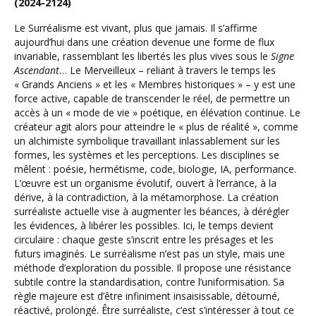
(2024-2124)
Le Surréalisme est vivant, plus que jamais. Il s’affirme
aujourd’hui dans une création devenue une forme de flux
invariable, rassemblant les libertés les plus vives sous le
Signe
Ascendant
… Le Merveilleux – reliant à travers le temps les
« Grands Anciens » et les « Membres historiques » – y est une
force active, capable de transcender le réel, de permettre un
accès à un « mode de vie » poétique, en élévation continue. Le
créateur agit alors pour atteindre le « plus de réalité », comme
un alchimiste symbolique travaillant inlassablement sur les
formes, les systèmes et les perceptions. Les disciplines se
mêlent : poésie, hermétisme, code, biologie, IA, performance.
L’œuvre est un organisme évolutif, ouvert à l’errance, à la
dérive, à la contradiction, à la métamorphose. La création
surréaliste actuelle vise à augmenter les béances, à dérégler
les évidences, à libérer les possibles. Ici, le temps devient
circulaire : chaque geste s’inscrit entre les présages et les
futurs imaginés. Le surréalisme n’est pas un style, mais une
méthode d’exploration du possible. Il propose une résistance
subtile contre la standardisation, contre l’uniformisation. Sa
règle majeure est d’être infiniment insaisissable, détourné,
réactivé, prolongé. Être surréaliste, c’est s’intéresser à tout ce