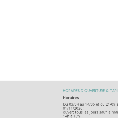
HORAIRES D’OUVERTURE & TARI
Horaires
Du 03/04 au 14/06 et du 21/09 
01/11/2026 :
ouvert tous les jours sauf le ma
14h à 17h