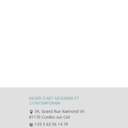
MUSÉE D’ART MODERNE ET
CONTEMPORAIN
39, Grand Rue Raimond VII
81170 Cordes-sur-Ciel
+33 5 63 56 14 79